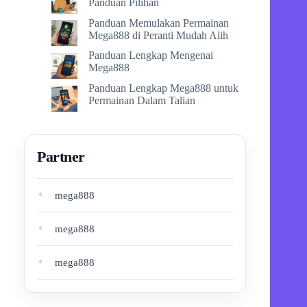
Panduan Pilihan
Panduan Memulakan Permainan
Mega888 di Peranti Mudah Alih
Panduan Lengkap Mengenai
Mega888
Panduan Lengkap Mega888 untuk
Permainan Dalam Talian
Partner
mega888
mega888
mega888