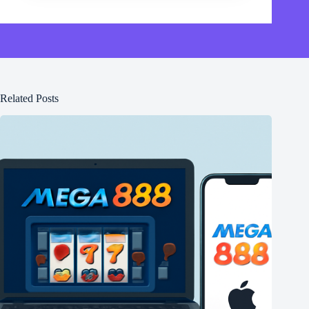
Related Posts