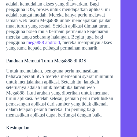
adalah kemudahan akses yang ditawarkan. Bagi
pengguna iOS, proses untuk mendapatkan aplikasi ini
adalah sangat mudah. Mereka hanya perlu melawat
laman web rasmi Mega888 untuk mendapatkan pautan
muat turun yang sesuai. Setelah aplikasi dimuat turun,
pengguna boleh mula bermain permainan kegemaran
mereka tanpa sebarang halangan. Begitu juga bagi
pengguna
mega888 android
, mereka mempunyai akses
yang sama kepada pelbagai permainan menarik.
Panduan Memuat Turun Mega888 di iOS
Untuk memulakan, pengguna perlu memastikan
bahawa peranti iOS mereka memenuhi syarat minimum
untuk menjalankan aplikasi. Setelah itu, langkah
seterusnya adalah untuk membuka laman web
Mega888. Ikuti arahan yang diberikan untuk memuat
turun aplikasi. Setelah selesai, pemain perlu meluluskan
pemasangan aplikasi dari sumber yang tidak dikenali
dalam tetapan peranti mereka. Ini penting bagi
memastikan aplikasi dapat berfungsi dengan baik.
Kesimpulan