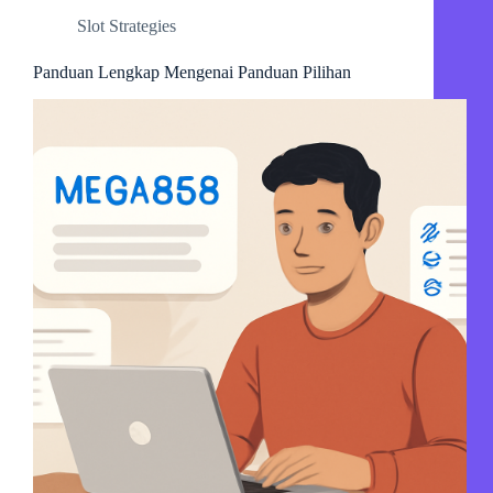
Slot Strategies
Panduan Lengkap Mengenai Panduan Pilihan