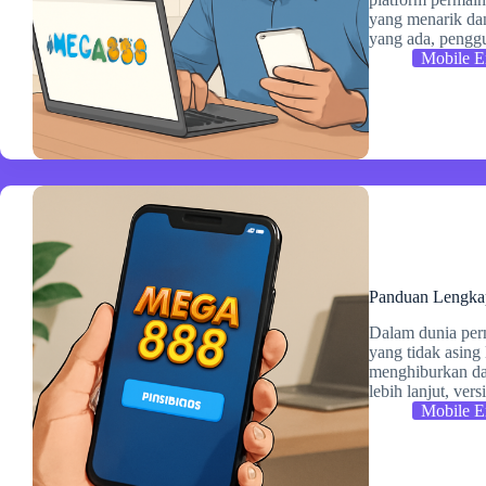
yang menarik da
yang ada, pengg
Mobile E
Panduan Lengka
Dalam dunia per
yang tidak asing
menghiburkan da
lebih lanjut, ver
Mobile E