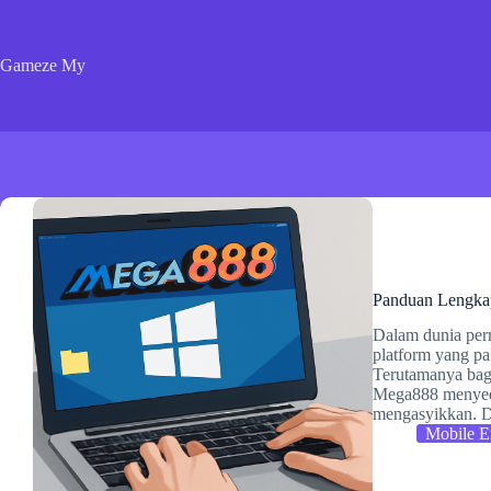
Skip
to
content
Gameze My
Panduan Lengka
Dalam dunia perm
platform yang pa
Terutamanya bag
Mega888 menyedi
mengasyikkan. D
Mobile E