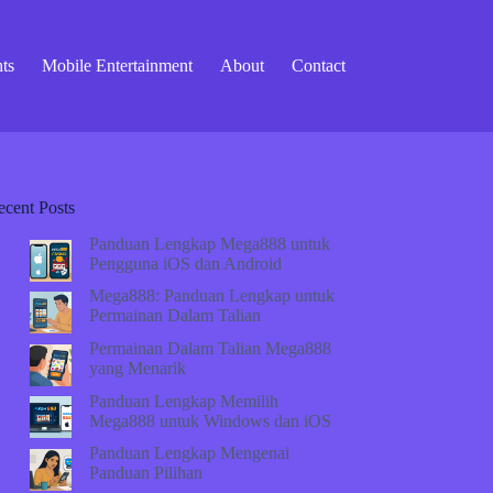
ts
Mobile Entertainment
About
Contact
ecent Posts
Panduan Lengkap Mega888 untuk
Pengguna iOS dan Android
Mega888: Panduan Lengkap untuk
Permainan Dalam Talian
Permainan Dalam Talian Mega888
yang Menarik
Panduan Lengkap Memilih
Mega888 untuk Windows dan iOS
Panduan Lengkap Mengenai
Panduan Pilihan