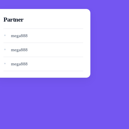
Partner
mega888
mega888
mega888