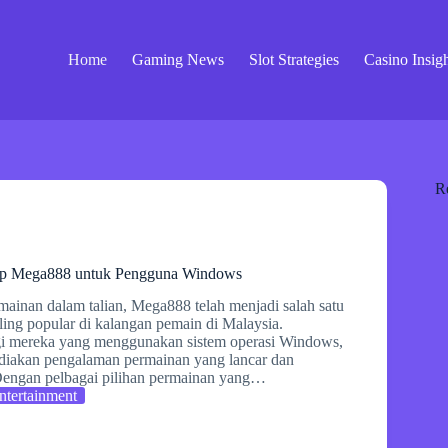
Home
Gaming News
Slot Strategies
Casino Insigh
R
p Mega888 untuk Pengguna Windows
ainan dalam talian, Mega888 telah menjadi salah satu
ling popular di kalangan pemain di Malaysia.
i mereka yang menggunakan sistem operasi Windows,
akan pengalaman permainan yang lancar dan
engan pelbagai pilihan permainan yang…
ntertainment