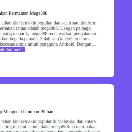
kan Permainan Mega888
talian kini semakin popular, dan salah satu platform
erhatian ramai adalah mega888. Dengan pelbagai
an yang menarik, mega888 menawarkan pengalaman
kan kepada pemain. Salah satu kelebihan utama
 kesesuaiannya untuk pengguna Android. Dengan…
ntertainment
p Mengenai Panduan Pilihan
talian kini semakin popular di Malaysia, dan antara
sering disebut-sebut adalah mega888. Ia merupakan
nan yang menawarkan pelbagai jenis permainan kasino