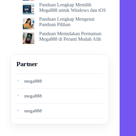
Panduan Lengkap Memilih
Mega888 untuk Windows dan iOS
Panduan Lengkap Mengenai
Panduan Pilihan
Panduan Memulakan Permainan
Mega888 di Peranti Mudah Alih
Partner
mega888
mega888
mega888