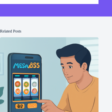
Related Posts