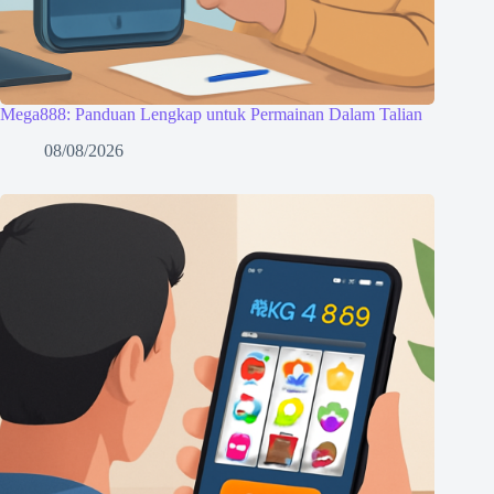
Mega888: Panduan Lengkap untuk Permainan Dalam Talian
08/08/2026