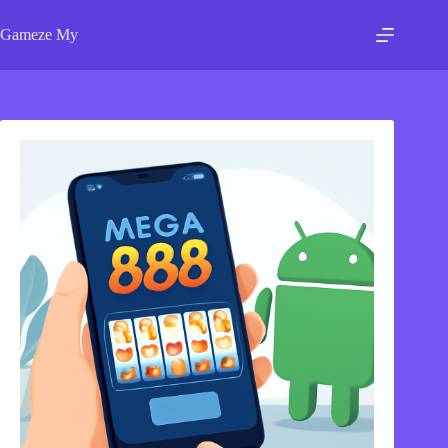
Skip
to
Gameze My
content